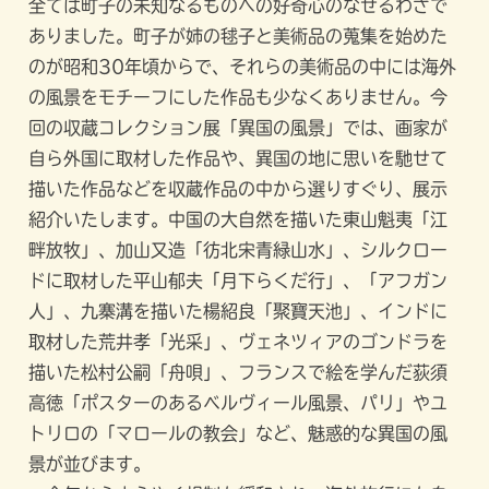
全ては町子の未知なるものへの好奇心のなせるわざで
ありました。町子が姉の毬子と美術品の蒐集を始めた
のが昭和30年頃からで、それらの美術品の中には海外
の風景をモチーフにした作品も少なくありません。今
回の収蔵コレクション展「異国の風景」では、画家が
自ら外国に取材した作品や、異国の地に思いを馳せて
描いた作品などを収蔵作品の中から選りすぐり、展示
紹介いたします。中国の大自然を描いた東山魁夷「江
畔放牧」、加山又造「彷北宋青緑山水」、シルクロー
ドに取材した平山郁夫「月下らくだ行」、「アフガン
人」、九寨溝を描いた楊紹良「聚寶天池」、インドに
取材した荒井孝「光采」、ヴェネツィアのゴンドラを
描いた松村公嗣「舟唄」、フランスで絵を学んだ荻須
高徳「ポスターのあるベルヴィール風景、パリ」やユ
トリロの「マロールの教会」など、魅惑的な異国の風
景が並びます。