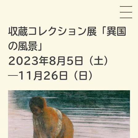
Skip
長谷川町子美術館
to
content
収蔵コレクション展「異国
の風景」
2023年8月5日（土）
―11月26日（日）