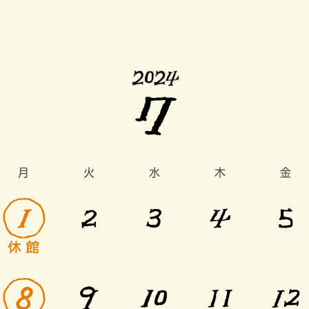
月
火
水
木
金