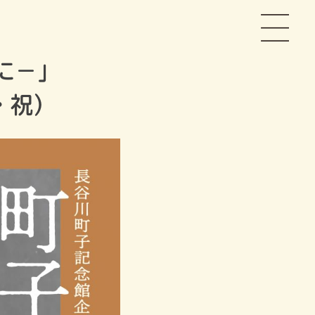
に－」
・祝）