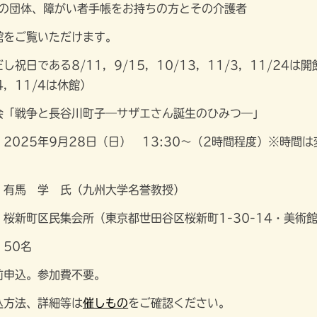
上の団体、障がい者手帳をお持ちの方とその介護者
館をご覧いただけます。
祝日である8/11，9/15，10/13，11/3，11/24
14，11/4は休館）
会「戦争と長谷川町子―サザエさん誕生のひみつ―」
月28日（日） 13:30～（2時間程度）※時間は変
 氏（九州大学名誉教授）
会所（東京都世田谷区桜新町1-30-14・美術館よ
0名
前申込。参加費不要。
、詳細等は
催しもの
をご確認ください。