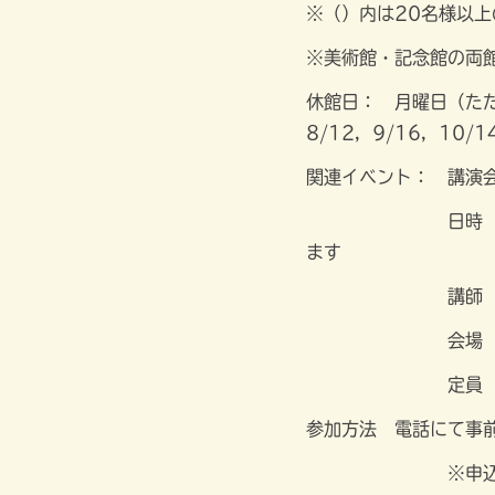
※（）内は20名様以
※美術館・記念館の両
休館日： 月曜日（ただし
8/12，9/16，10/
関連イベント： 講演
日時 2025年9
ます
講師 有馬 学
会場 桜新町区民集
定員 5
参加方法 電話にて事
※申込方法